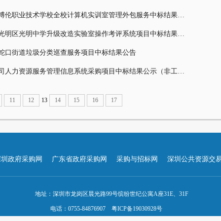
深圳市博伦职业技术学校全校计算机实训室管理外包服务中标结果公告
深圳市光明区光明中学升级改造实验室操作考评系统项目中标结果公告
5年蛇口街道垃圾分类巡查服务项目中标结果公告
辰智公司人力资源服务管理信息系统采购项目中标结果公示（非工程类）
11
12
13
14
15
16
17
深圳政府采购网
广东省政府采购网
采购与招标网
深圳公共资源交
地址：深圳市龙岗区晨光路99号缤纷世纪公寓A座31E、31F
电话：0755-84876907
粤ICP备19030928号