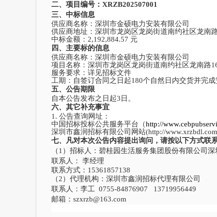
二、项目编号：
XRZB202507001
三、中标信息
供应商名称：深圳市金硕电力安装有限公司
供应商地址：
深圳市龙岗区龙岗街道南约社区龙南
中标金额：
2,192,884.57 元
四、主要标的信息
供应商名称：深圳市金硕电力安装有限公司
项目名称：深圳市龙岗区龙岗街道南约社区龙南路
1
服务要求：详见招标文件
工期：
自签订合同之日起
180个自然日内交货并完成
五、公告期限
自本公告发布之日起
3日。
六、其它补充事宜
1. 公告查询网址：
中国招标投标公共服务平台（
http://www.cebpubserv
深圳市鑫润招标有限公司
网站
(http://www.xrzbdl.com
七、凡对本次公告内容提出询问，请按以下方式联
（
1）招标人：碧桂园生活服务集团股份有限公司深
联系人：
李经理
联系方式：
15361857138
（
2）代理机构：深圳市鑫润招标代理有限公司
联系人：李工
0755-84876907 13719956449
邮箱：
szxrzb@163.com