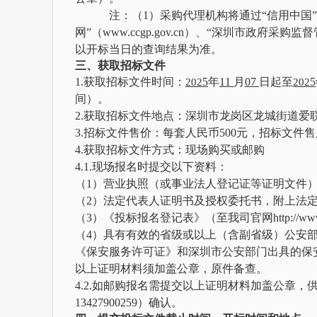
注：（
1）采购代理机构将通过“信用中国”网站（w
网”（www.ccgp.gov.cn）、“深圳市政府采购监督
以开标当日的查询结果为准。
三、获取招标文件
1.
获
取招标文件时间：
5
年
11
月
07
日起至
5
202
202
间）。
2.获取招标文件地点：深圳市龙岗区龙城街道爱联
3.招标文件售价：每套人民币500元，招标文件
4.获取招标文件方式：现场购买或邮购
4.1.现场报名时提交以下资料：
（
1）营业执照（或事业法人登记证等证明文件
（
2）
法定代表人证明书及授权委托书，附上法
（
3）《投标报名登记表》（至我司官网http://www.x
（
4）具有有效的省级或以上（含副省级）公安
《保安服务许可证》和深圳市公安部门出具的保
以上证明材料须加盖公章，原件备查。
4.2.如
邮购报名需
提交
以上证明材料加盖公章
，
13427900259
）确认。