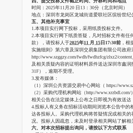
四、提交投标文件截止时间、开标时间和地点
时间：
202
5
年
11
月
20
日
1
3
：
3
0
分（北京时间）
地点：
深圳市龙岗区龙城街道爱联社区缤纷世纪
五、其他补充事宜
1.
本项目实行网下投标，采用纸质投标文件。
2.本项目实行网下纸质答疑，凡对招标文件有
款），请投标人于
202
5
年
11
月
15
日
17:30前
，根
实施细则》第六章及深圳交易集团有限公司政府
http://www.szggzy.com/fwdh/fwdhzfc
及相关质疑内容的证明材料原件送达
深圳市鑫润
31F）
，逾期不受理。
3.发布媒体：
（
1）
深圳公共资源交易中心网站（
https://www.
（
2）采购代理机构网站（
http://www.xrzbdl.com/
相关公告在法定媒体上公布之日即视为有效送达
4
.投标人有义务在招标活动期间浏览本公告中的
达各投标人。采购代理机构将答疑情况或相关的
况。投标人因疏忽，未及时登录相关网站了解相
六、对本次招标提出询问，请按以下方式联系