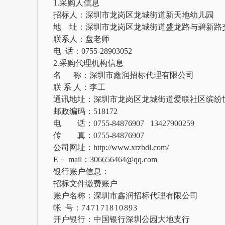
1.采购人信息
招标人：
深圳市龙岗区龙城街道新天地幼儿园
地 址：深圳市龙岗区龙城街道盛龙路与碧新路
联系人：盘老师
电
话：
0755-28903052
2.采购代理机构信息
名
称：
深圳市鑫润招标代理有限公司
联
系
人：
李
工
通讯地址：深圳市龙岗区龙城街道爱联社区缤纷
邮政编码：
518172
电 话：
0755-84876907 13427900259
传 真：
0755-84876907
公司网址：
http://www.xrzbdl.com/
E－ mail：306656464@qq.com
银行账户信息：
招标文件缴费账户
账户名称：深圳市鑫润招标代理有限公司
帐
号：
74717181089
3
开户银行：中国银行深圳公园大地支行